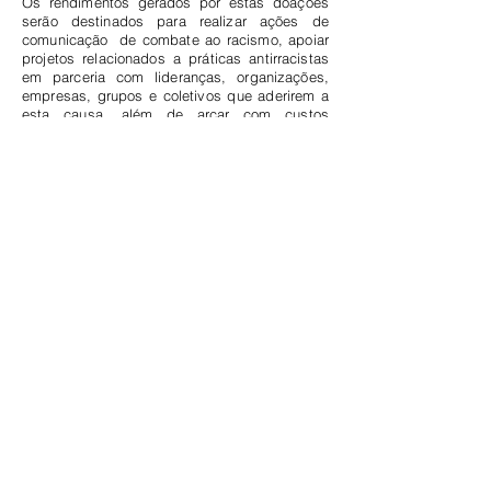
Os rendimentos gerados por estas doações
serão destinados para realizar ações de
comunicação de combate ao racismo, apoiar
projetos relacionados a práticas antirracistas
em parceria com lideranças, organizações,
empresas, grupos e coletivos que aderirem a
esta causa, além de arcar com custos
operacionais.
Essa estratégia favorece a construção de um
movimento social para a causa da equidade
racial.
Apoie você também
DOE AQUI
RACISMO, AQUI NÃO!
racismoaquinao.com